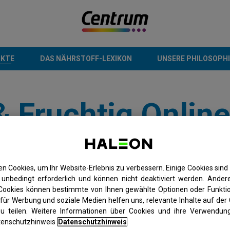
KTE
DAS NÄHRSTOFF-LEXIKON
UNSERE PHILOSOPH
& Fruchtig Onlin
n Cookies, um Ihr Website-Erlebnis zu verbessern. Einige Cookies sind 
Alle Paketgrößen
unbedingt erforderlich und können nicht deaktiviert werden. Andere
 Cookies können bestimmte von Ihnen gewählte Optionen oder Funktio
für Werbung und soziale Medien helfen uns, relevante Inhalte auf der 
30 Lutschtabletten
zu teilen. Weitere Informationen über Cookies und ihre Verwendung
enschutzhinweis
Datenschutzhinweis