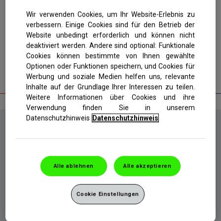
Wir verwenden Cookies, um Ihr Website-Erlebnis zu
Auf einen Blick
Biotic+ Immun
verbessern. Einige Cookies sind für den Betrieb der
Nahrungsergänzung gezielt entwickelt für Frauen ab 50
Website unbedingt erforderlich und können nicht
deaktiviert werden. Andere sind optional: Funktionale
Spezielle, nutritive Unterstützung für Frauen ab 50
Cookies können bestimmte von Ihnen gewählte
Optimale Unterstützung der Ernährung durch qualitative
Optionen oder Funktionen speichern, und Cookies für
Mikronährstoffe
Werbung und soziale Medien helfen uns, relevante
Inhalte auf der Grundlage Ihrer Interessen zu teilen.
Weitere Informationen über Cookies und ihre
Verwendung finden Sie in unserem
Datenschutzhinweis
Datenschutzhinweis
Die Mikronährstoffversorgung von Frauen ab 50
sinnvoll ergänzen
Das allgemeine Wohlbefinden und ein vitales Erscheinungsbild
sind vielen Frauen auch im besten Alter sehr wichtig.
Alle ablehnen
Alle akzeptieren
Der Mikronährstoffbedarf von Frauen ab 50 unterscheidet sich
Cookie Einstellungen
von dem der Männer. Centrum „Für Sie 50+“ ist daher speziell an
die Nährstoffbedürfnisse von Frauen angepasst und leistet einen