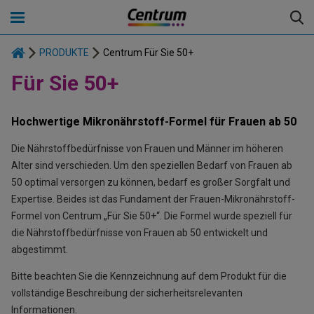
PRODUKTE
Centrum Für Sie 50+
Für Sie 50+
PRODUKTE
Hochwertige Mikronährstoff-Formel für Frauen ab 50
DAS NÄHRSTOFF-LEXIKON
Centrum Vital+ Nährstoffkomplexe
Die Nährstoffbedürfnisse von Frauen und Männer im höheren
Knochen, Knorpel & Muskeln
UNSERE PHILOSOPHIE
Centrum Frisch & Fruchtig
Alter sind verschieden. Um den speziellen Bedarf von Frauen ab
50 optimal versorgen zu können, bedarf es großer Sorgfalt und
Expertise. Beides ist das Fundament der Frauen-Mikronährstoff-
Frisch & Fruchtig Online kaufen
Schlaf & Immunsystem
Centrum Für Sie
IHR PROFIL
Formel von Centrum „Für Sie 50+“. Die Formel wurde speziell für
die Nährstoffbedürfnisse von Frauen ab 50 entwickelt und
Für Sie Online kaufen
Haut, Haare & Nägel
Centrum Für Ihn
abgestimmt.
Deutschland
Bitte beachten Sie die Kennzeichnung auf dem Produkt für die
Für Ihn Online kaufen
Mentale Leistung
Centrum Generation 50+
vollständige Beschreibung der sicherheitsrelevanten
Informationen.