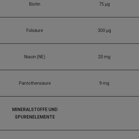
Biotin
75 µg
Folsäure
300 µg
Niacin (NE)
20 mg
Pantothensäure
9 mg
MINERALSTOFFE UND
SPURENELEMENTE