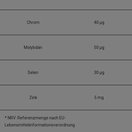
Chrom
40 µg
Molybdän
50 µg
Selen
30 µg
Zink
5 mg
* NRV: Referenzmenge nach EU-
Lebensmittelinformationsverordnung