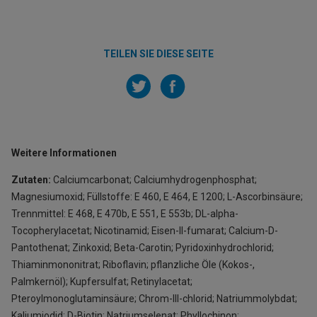
TEILEN SIE DIESE SEITE
Weitere Informationen
Zutaten:
Calciumcarbonat; Calciumhydrogenphosphat;
Magnesiumoxid; Füllsto­ffe: E 460, E 464, E 1200; L-Ascorbinsäure;
Trennmittel: E 468, E 470b, E 551, E 553b; DL-alpha-
Tocopherylacetat; Nicotinamid; Eisen-II-fumarat; Calcium-D-
Pantothenat; Zinkoxid; Beta-Carotin; Pyridoxinhydrochlorid;
Thiaminmononitrat; Riboflavin; pflanzliche Öle (Kokos-,
Palmkernöl); Kupfersulfat; Retinylacetat;
Pteroylmonoglutaminsäure; Chrom-III-chlorid; Natriummolybdat;
Kaliumjodid; D-Biotin; Natriumselenat; Phyllochinon;