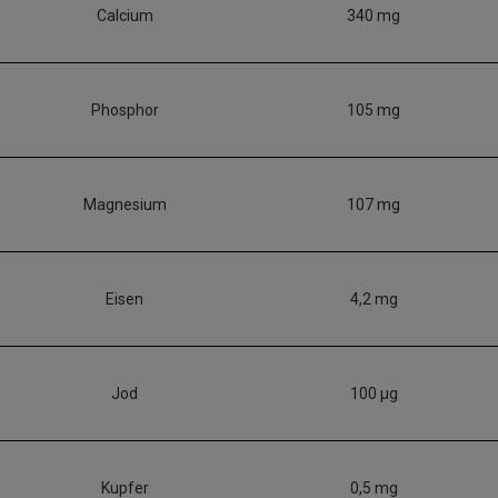
Calcium
340 mg
Phosphor
105 mg
Magnesium
107 mg
Eisen
4,2 mg
Jod
100 µg
Kupfer
0,5 mg